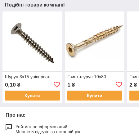
Подібні товари компанії
Шуруп 3х15 універсал
Гвинт-шуруп 10х80
Гвин
0,10
1
2
₴
₴
₴
Купити
Купити
Про нас
Рейтинг не сформований
Менше 5 відгуків за останній рік