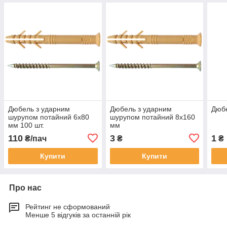
Дюбель з ударним
Дюбель з ударним
Дюб
шурупом потайний 6х80
шурупом потайний 8х160
мм 100 шт.
мм
110
3
1
₴/пач
₴
₴
Купити
Купити
Про нас
Рейтинг не сформований
Менше 5 відгуків за останній рік