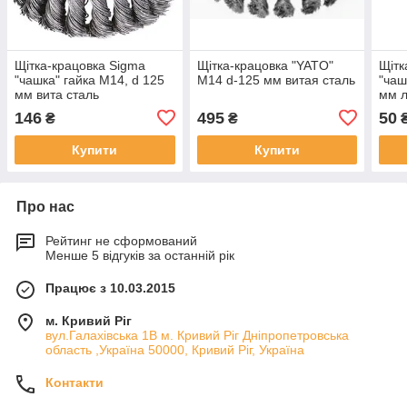
Щітка-крацовка Sigma
Щітка-крацовка "YATO"
Щітк
"чашка" гайка М14, d 125
М14 d-125 мм витая сталь
"чаш
мм вита сталь
мм л
146
495
50
₴
₴
Купити
Купити
Про нас
Рейтинг не сформований
Менше 5 відгуків за останній рік
Працює з 10.03.2015
м. Кривий Ріг
вул.Галахівська 1В м. Кривий Ріг Дніпропетровська
область ,Україна 50000, Кривий Ріг, Україна
Контакти