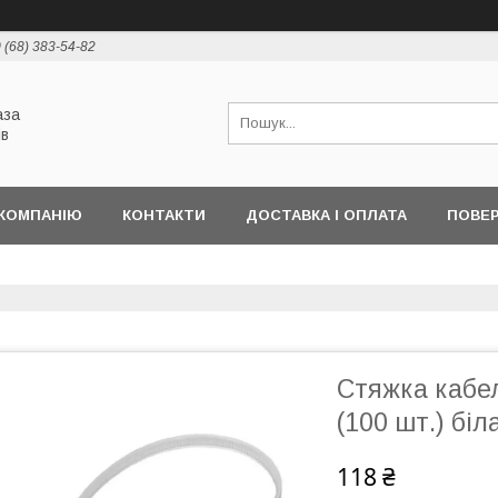
 (68) 383-54-82
аза
ів
КОМПАНІЮ
КОНТАКТИ
ДОСТАВКА І ОПЛАТА
ПОВЕР
Стяжка кабел
(100 шт.) біл
118 ₴