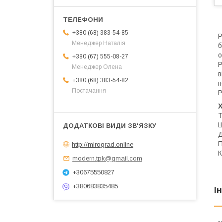
+380 (68) 383-54-85
Р
Менеджер Наталія
о
+380 (67) 555-08-27
Р
Менеджер Олена
в
+380 (68) 383-54-82
п
Постачання
Р
Т
Ш
Д
П
http://mirograd.online
К
modern.tpk@gmail.com
+30675550827
+380683835485
І