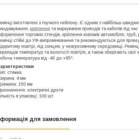
емінці виготовлені з гнучкого нейлону. Є одним з найбільш швидких
бандажування,
кріплення
та маркування проводів та кабелів під ча
формлення торгових стендів, кріплення ковпаків автомобіля, труб, 
емінці стійкі до УФ-випромінювання та рекомендуються для провед
ідкритому повітрі, під сонцем, у неагресивному середовищі. Ремінці 
ерепадів температур та вологості повітря, а також зберігають свої 
обоча температура від -40 до +85°.
Характеристики
ип: стяжка
ирина: 4 мм
овжина: 150 мм
ризначення: електричні дроти
ількість в упаковці: 100 шт
нформація для замовлення