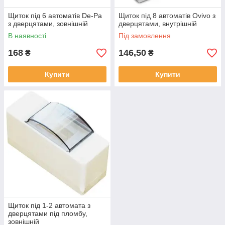
Щиток під 6 автоматів De-Pa
Щиток під 8 автоматів Ovivo з
з дверцятами, зовнішній
дверцятами, внутрішній
В наявності
Під замовлення
168
146,50
₴
₴
Купити
Купити
Щиток під 1-2 автомата з
дверцятами під пломбу,
зовнішній