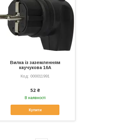
Вилка із заземленням
каучукова 16А
000011991
52 ₴
В наявності
Купити