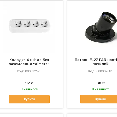
Колодка 4 гнізда без
Патрон Е-27 FAR наст
заземлення "Almera"
похилий
000012573
000009681
92 ₴
38 ₴
В наявності
В наявності
Купити
Купити