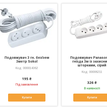
Подовжувач 3 гн. без/зем
Подовжувач Panason
3метр Sokol
гнізда 3м із захисн
шторками, сірий
000014362
00006211
195 ₴
326 ₴
Під замовлення
В наявності
Купити
Купити