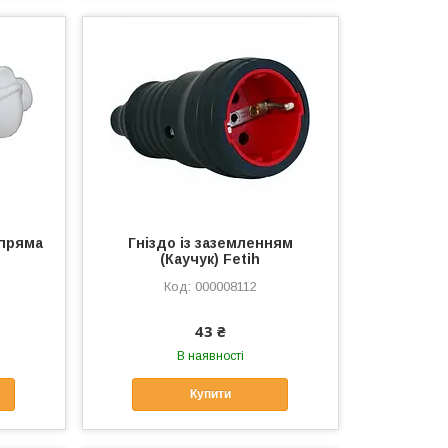
 пряма
Гніздо із заземленням
(Каучук) Fetih
000008112
43 ₴
В наявності
Купити