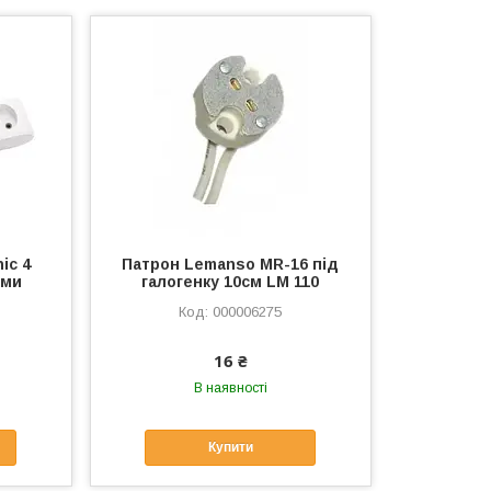
ic 4
Патрон Lemanso MR-16 під
ими
галогенку 10см LM 110
000006275
16 ₴
В наявності
Купити