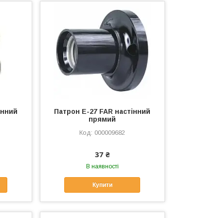
інний
Патрон Е-27 FAR настінний
прямий
000009682
37 ₴
В наявності
Купити