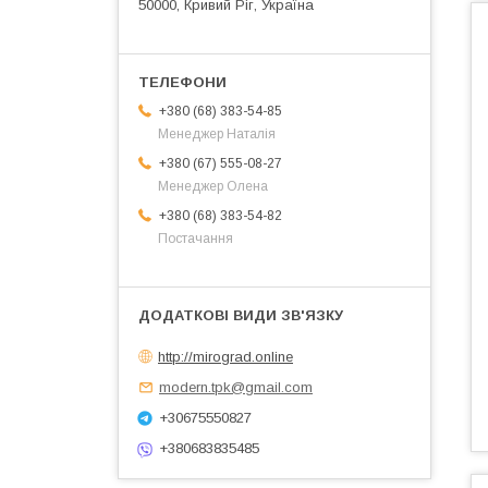
50000, Кривий Ріг, Україна
+380 (68) 383-54-85
Менеджер Наталія
+380 (67) 555-08-27
Менеджер Олена
+380 (68) 383-54-82
Постачання
http://mirograd.online
modern.tpk@gmail.com
+30675550827
+380683835485