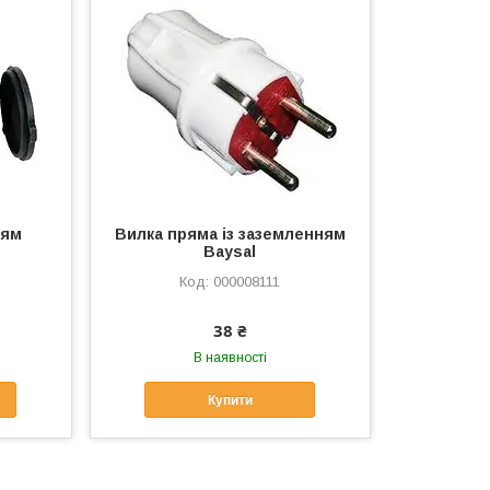
ням
Вилка пряма із заземленням
Baysal
000008111
38 ₴
В наявності
Купити