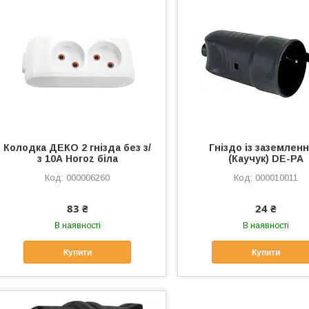
Колодка ДЕКО 2 гнізда без з/
Гніздо із заземлен
з 10А Horoz біла
(Каучук) DE-PA
000006260
000010011
83 ₴
24 ₴
В наявності
В наявності
Купити
Купити