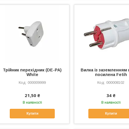
Трійник перехідник (DE-PA)
Вилка із заземленням
White
посилена Fetih
000009999
000008102
21,50 ₴
34 ₴
В наявності
В наявності
Купити
Купити