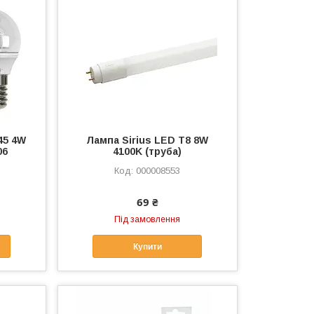
45 4W
Лампа Sirius LED T8 8W
06
4100K (труба)
000008553
69 ₴
Під замовлення
Купити