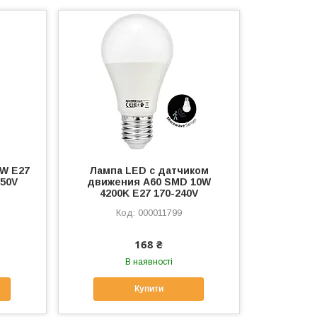
0W E27
Лампа LED с датчиком
250V
движения А60 SMD 10W
4200K E27 170-240V
000011799
168 ₴
В наявності
Купити