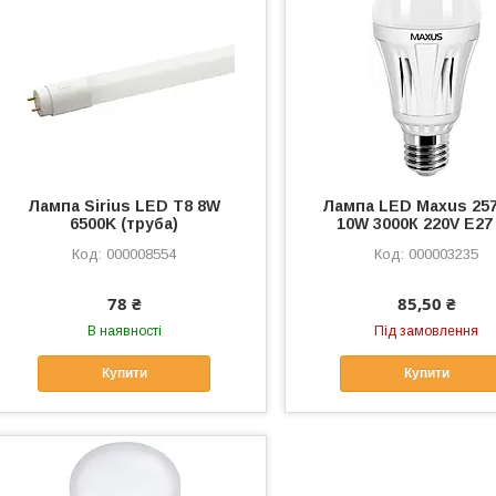
Лампа Sirius LED T8 8W
Лампа LED Maxus 257
6500K (труба)
10W 3000К 220V E27
000008554
000003235
78 ₴
85,50 ₴
В наявності
Під замовлення
Купити
Купити