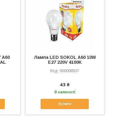
 А60
Лампа LED SOKOL А60 10W
 AL
E27 220V 4100K
000008537
43 ₴
В наявності
Купити