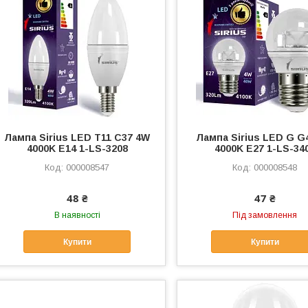
Лампа Sirius LED T11 C37 4W
Лампа Sirius LED G G
4000K E14 1-LS-3208
4000K E27 1-LS-34
000008547
000008548
48 ₴
47 ₴
В наявності
Під замовлення
Купити
Купити