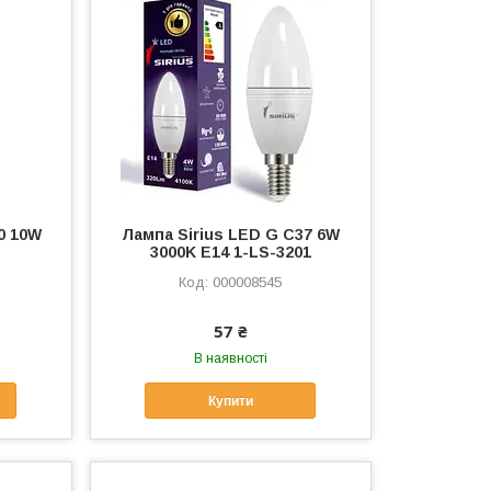
0 10W
Лампа Sirius LED G C37 6W
3000K E14 1-LS-3201
000008545
57 ₴
В наявності
Купити