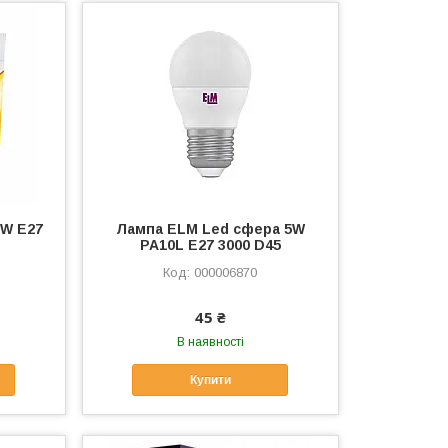
5W E27
Лампа ELM Led сфера 5W
PA10L E27 3000 D45
000006870
45 ₴
В наявності
Купити