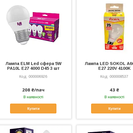
Лампа ELM Led сфера 5W
Лампа LED SOKOL А6
PA10L E27 4000 D45 3 шт
E27 220V 4100K
000006926
000008537
208 ₴/пач
43 ₴
В наявності
В наявності
Купити
Купити