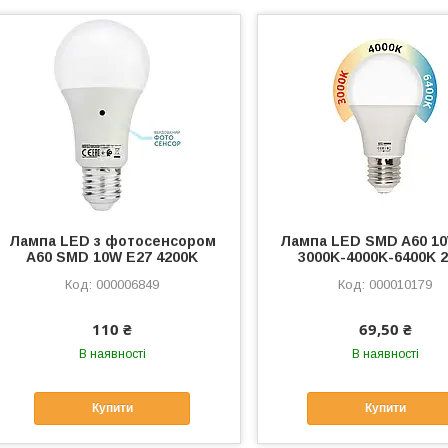
Лампа LED з фотосенсором
Лампа LED SMD A60 1
А60 SMD 10W E27 4200K
3000K-4000K-6400K 
000006849
000010179
110 ₴
69,50 ₴
В наявності
В наявності
Купити
Купити