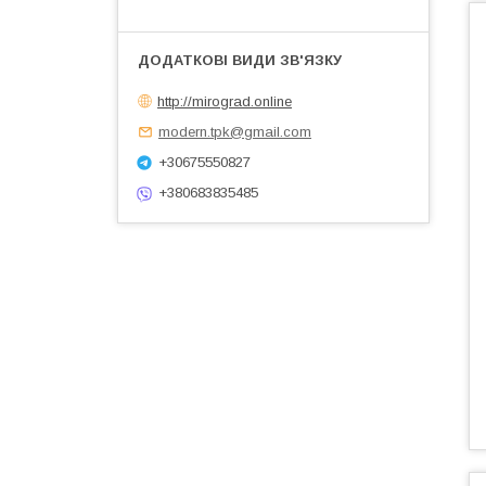
http://mirograd.online
modern.tpk@gmail.com
+30675550827
+380683835485