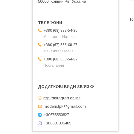
50000, Кривий Ріг, Україна
+380 (68) 383-54-85
Менеджер Наталія
+380 (67) 555-08-27
Менеджер Олена
+380 (68) 383-54-82
Постачання
http://mirograd.online
modern.tpk@gmail.com
+30675550827
+380683835485