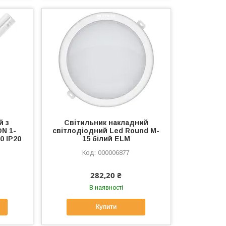
й з
Світильник накладний
N 1-
світлодіодний Led Round M-
0 IP20
15 білий ELM
000006877
282,20 ₴
В наявності
Купити