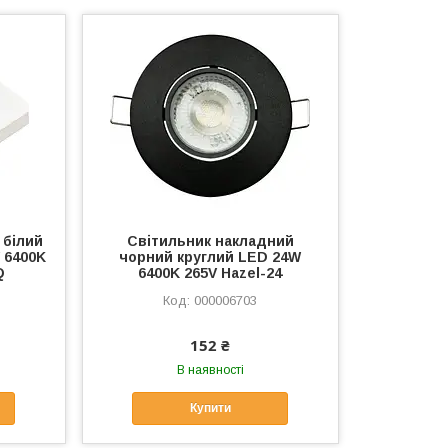
 білий
Світильник накладний
 6400K
чорний круглий LED 24W
Q
6400K 265V Hazel-24
000006703
152 ₴
В наявності
Купити