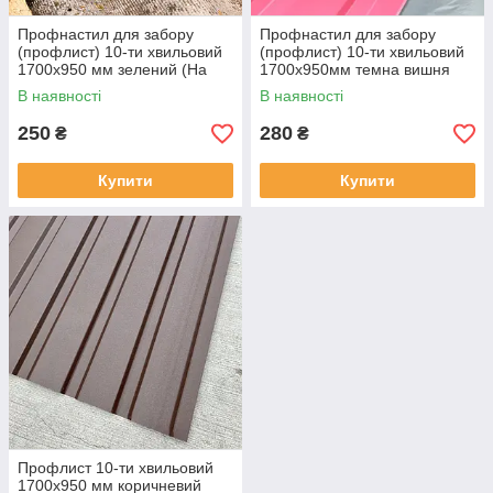
Профнастил для забору
Профнастил для забору
(профлист) 10-ти хвильовий
(профлист) 10-ти хвильовий
1700х950 мм зелений (На
1700х950мм темна вишня
даний товар доставка Новою
(На даний товар доставка
В наявності
В наявності
поштою не здійснюється)
Новою поштою не
здійснюється)
250
280
₴
₴
Купити
Купити
Профлист 10-ти хвильовий
1700х950 мм коричневий