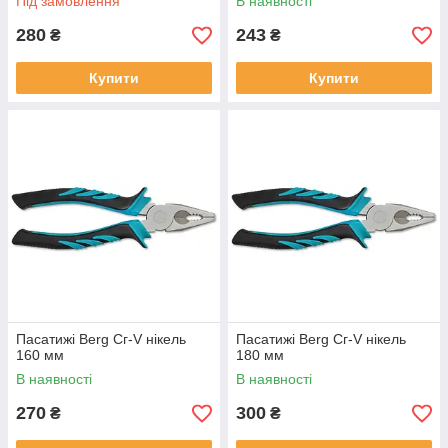
Під замовлення
В наявності
280
243
₴
₴
Купити
Купити
Пасатижі Berg Сг-V нікель
Пасатижі Berg Сг-V нікель
160 мм
180 мм
В наявності
В наявності
270
300
₴
₴