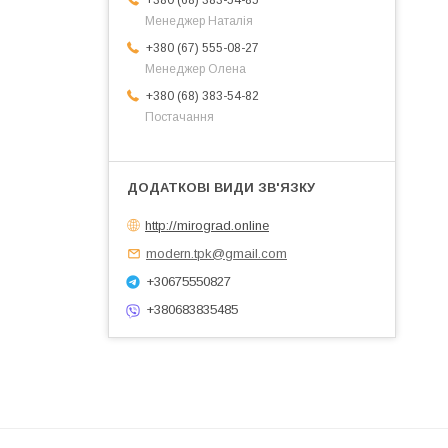
Менеджер Наталія
+380 (67) 555-08-27
Менеджер Олена
+380 (68) 383-54-82
Постачання
http://mirograd.online
modern.tpk@gmail.com
+30675550827
+380683835485