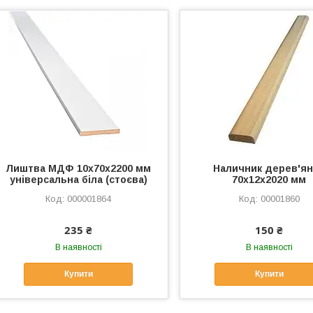
Лиштва МДФ 10х70х2200 мм
Наличник дерев'я
універсальна біла (стоєва)
70х12х2020 мм
000001864
00001860
235 ₴
150 ₴
В наявності
В наявності
Купити
Купити