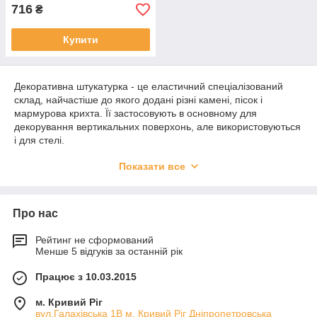
716
₴
Купити
Декоративна штукатурка - це еластичний спеціалізований
склад, найчастіше до якого додані різні камені, пісок і
мармурова крихта. Її застосовують в основному для
декорування вертикальних поверхонь, але використовуються
і для стелі.
До складу декоративної суміші входять такі компоненти як
Показати все
вапно,
цемент
і акрил, оскільки саме ці елементи мають
високу адгезію і забезпечують ідеальне нанесення складу на
робочу поверхню. А для того, щоб
штукатурка
придбала ту
Про нас
саму фактуру декоративності - до неї додають піщані,
мармурові, камінцеві компоненти.
Рейтинг не сформований
Основним розчинником є ​​вода, але також додають різні
Менше 5 відгуків за останній рік
пластифікатори та засоби, які перетворюють появу піни.
Працює з 10.03.2015
Переваги обробки поверхонь декоративною штукатуркою:
Вартість будівельного матеріалу. Вибираючи між
м. Кривий Ріг
декоративною сумішшю і допустимо шпалерами,
вул.Галахівська 1В м. Кривий Ріг Дніпропетровська