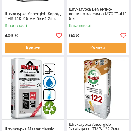
Штукатурка цементно-
Штукатурка Anserglob Короїд
вапняна класична М70 "Т-41"
ТМК-110 2,5 мм білий 25 кг
5 кг
В наявності
В наявності
403
64
₴
₴
Купити
Купити
Штукатурка Anserglob
Штукатурка Master classic
"камінцева" ТМВ-122 2мм