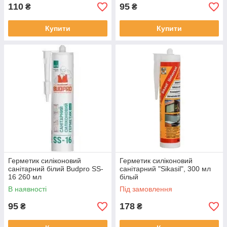
110
95
₴
₴
Купити
Купити
Герметик силіконовий
Герметик силіконовий
санітарний білий Budpro SS-
санітарний "Sikasil", 300 мл
16 260 мл
білый
В наявності
Під замовлення
95
178
₴
₴