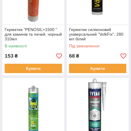
Герметик "PENOSIL+1500 "
Герметик силіконовий
для каминів та печей, чорный
універсальний "VolkFix", 280
310мл
мл білий
В наявності
Під замовлення
153
68
₴
₴
Купити
Купити