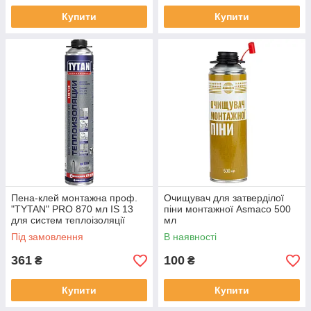
Купити
Купити
Пена-клей монтажна проф.
Очищувач для затверділої
"TYTAN" PRO 870 мл IS 13
піни монтажної Asmaco 500
для систем теплоізоляції
мл
Під замовлення
В наявності
361
100
₴
₴
Купити
Купити