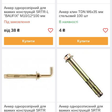
Анкер однорозпірний для
важких конструкцій SRTR-L
Анкер клин TDN M6x35 мм
"BAUFIX" M10/12*100 мм
стельовий 100 шт
Під замовлення
В наявності
38
4
від
₴
₴
Купити
Купити
Анкер однорозпірний для
Анкер однорозтискний для
важких конструкцій SRTR
важких конструкцій SRTR