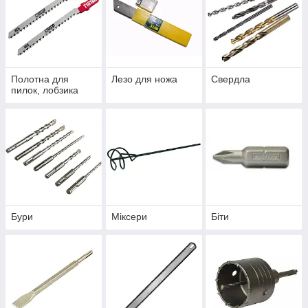
Полотна для
Лезо для ножа
Свердла
пилок, лобзика
Бури
Міксери
Біти