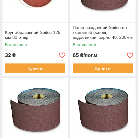
Папір наждачний Spitce на
Круг абразивний Spitce 125
тканинній основі,
мм 80 отвір
водостійкий, зерно 40, 200мм
х 50м
В наявності
В наявності
32
65
₴
₴/пог.м
Купити
Купити