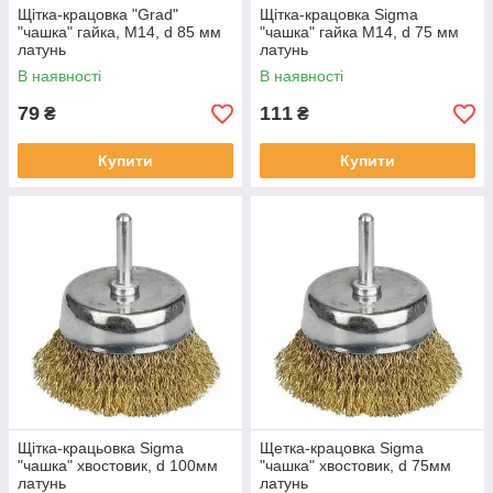
Щітка-крацовка "Grad"
Щітка-крацовка Sigma
"чашка" гайка, М14, d 85 мм
"чашка" гайка М14, d 75 мм
латунь
латунь
В наявності
В наявності
79
111
₴
₴
Купити
Купити
Щітка-крацьовка Sigma
Щетка-крацовка Sigma
"чашка" хвостовик, d 100мм
"чашка" хвостовик, d 75мм
латунь
латунь