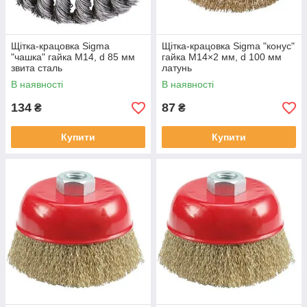
Щітка-крацовка Sigma
Щітка-крацовка Sigma "конус"
"чашка" гайка М14, d 85 мм
гайка М14×2 мм, d 100 мм
звита сталь
латунь
В наявності
В наявності
134
87
₴
₴
Купити
Купити