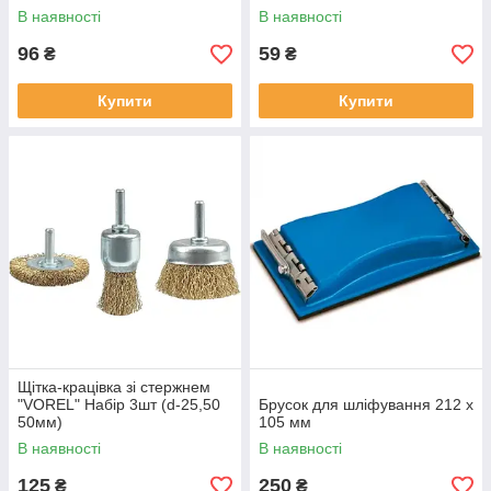
В наявності
В наявності
96
59
₴
₴
Купити
Купити
Щітка-крацівка зі стержнем
"VOREL" Набір 3шт (d-25,50
Брусок для шліфування 212 х
50мм)
105 мм
В наявності
В наявності
125
250
₴
₴