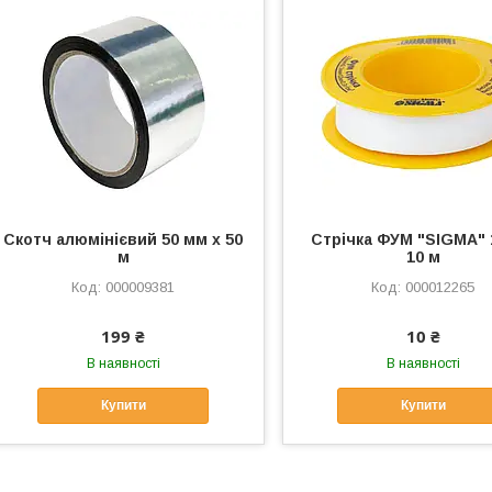
Скотч алюмінієвий 50 мм х 50
Стрічка ФУМ "SIGMA" 
м
10 м
000009381
000012265
199 ₴
10 ₴
В наявності
В наявності
Купити
Купити