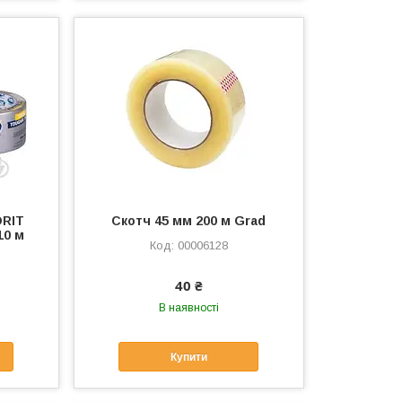
ORIT
Скотч 45 мм 200 м Grad
10 м
00006128
40 ₴
В наявності
Купити