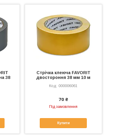
ORIT
Стрічка клеюча FAVORIT
на 38
двостороння 38 мм 10 м
000006061
70 ₴
Під замовлення
Купити