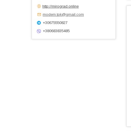
http://mirograd.online
modern.tpk@gmail.com
+30675550827
+380683835485