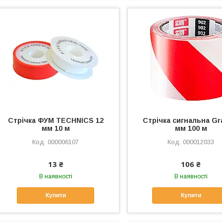
Стрічка ФУМ TECHNICS 12
Стрічка сигнальна Gr
мм 10 м
мм 100 м
000006107
000012033
13 ₴
106 ₴
В наявності
В наявності
Купити
Купити