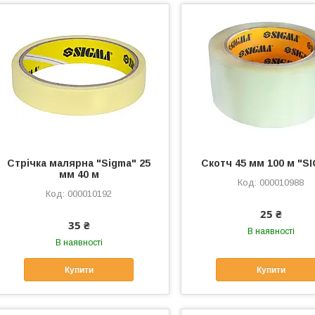
Стрічка малярна "Sigma" 25
Скотч 45 мм 100 м "S
мм 40 м
000010988
000010192
25 ₴
35 ₴
В наявності
В наявності
Купити
Купити