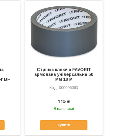
ча
Стрічка клеюча FAVORIT
армована універсальна 50
or BF
мм 10 м
000006063
115 ₴
В наявності
Купити