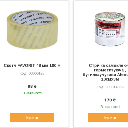
Скотч FAVORIT 48 мм 100 м
Стрічка самоклею
герметизуюча ,
00006123
бутилкаучукова Alen
10смх3м
88 ₴
000014069
В наявності
170 ₴
В наявності
Купити
Купити