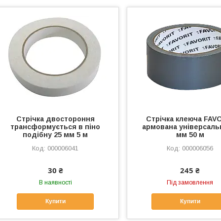
Стрічка двостороння
Стрічка клеюча FAV
трансформується в піно
армована універсаль
подібну 25 мм 5 м
мм 50 м
000006041
000006056
30 ₴
245 ₴
В наявності
Під замовлення
Купити
Купити