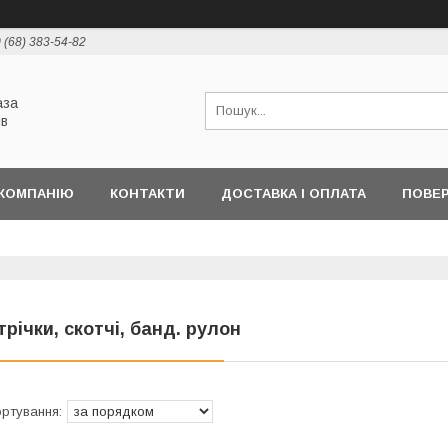
 (68) 383-54-82
аза
ів
КОМПАНІЮ
КОНТАКТИ
ДОСТАВКА І ОПЛАТА
ПОВЕР
трічки, скотчі, банд. рулон