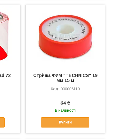
ad 72
Стрічка ФУМ "TECHNICS" 19
мм 15 м
000006110
64 ₴
В наявності
Купити