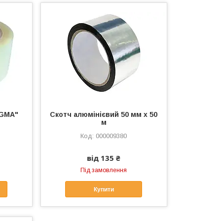
IGMA"
Скотч алюмінієвий 50 мм х 50
м
000009380
від 135 ₴
Під замовлення
Купити